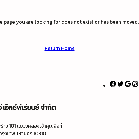
he page you are looking for does not exist or has been moved.
Return Home
F
T
G
a
w
o
c
i
o
ี เอ็กซ์พีเรียนซ์ จำกัด
e
t
g
b
t
l
o
e
e
าว 101 แขวงคลองเจ้าคุณสิงห์
o
r
กรุงเทพมหานคร 10310
k