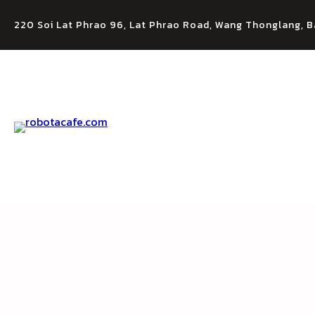
Skip
to
220 Soi Lat Phrao 96, Lat Phrao Road, Wang Thonglang, B
content